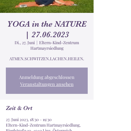
YOGA in the NATURE
| 27.06.2023
Di., 27. Juni
  |  
Eltern-Kind-Zentrum
Hartmayrsiedlung
ATMEN.SCHWITZEN.LACHEN.HEILEN.
Anmeldung abgeschlossen
Veranstaltungen ansehen
Zeit & Ort
27. Juni 2023, 18:30 – 19:30
Eltern-Kind-Zentrum Hartmayrsiedlung,
Rieglstraße 10, 4040 Linz, Österreich