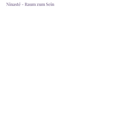
Ninasté - Raum zum Sein
Weiterlesen >
Diese Veranstaltung teilen
Ninasté
yoga@ninaste.at
0664 1437887
Am Hartmayrgut 5,